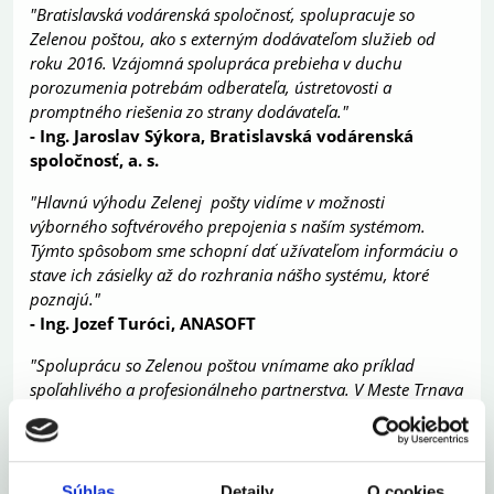
"Bratislavská vodárenská spoločnosť, spolupracuje so
Zelenou poštou, ako s externým dodávateľom služieb od
roku 2016. Vzájomná spolupráca prebieha v duchu
porozumenia potrebám odberateľa, ústretovosti a
promptného riešenia zo strany dodávateľa."
- Ing. Jaroslav Sýkora, Bratislavská vodárenská
spoločnosť, a. s.
"Hlavnú výhodu Zelenej pošty vidíme v možnosti
výborného softvérového prepojenia s naším systémom.
Týmto spôsobom sme schopní dať užívateľom informáciu o
stave ich zásielky až do rozhrania nášho systému, ktoré
poznajú."
- Ing. Jozef Turóci, ANASOFT
"Spoluprácu so Zelenou poštou vnímame ako príklad
spoľahlivého a profesionálneho partnerstva. V Meste Trnava
si už tretí rok ceníme najmä kvalitu tlače, precíznosť
spracovania, bezchybnosť a ústretový prístup, vďaka
ktorým prebieha celý proces bezstarostne a plynulo.
Významným prínosom je pre nás úspora času a nákladov,
Súhlas
Detaily
O cookies