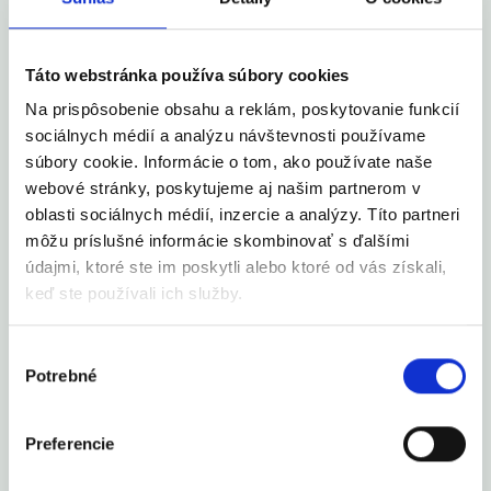
ktorú nám ich služby prinášajú. Zelená pošta je prennás
partnerom, na ktorého sa môžeme s dôverou obrátiť a na
ktorého služby sa vieme vždy spoľahnúť."
Táto webstránka používa súbory cookies
- Ing. Patrícia Kunovská, Mesto Trnava
Na prispôsobenie obsahu a reklám, poskytovanie funkcií
sociálnych médií a analýzu návštevnosti používame
súbory cookie. Informácie o tom, ako používate naše
Možnosti odosielania zásielok
webové stránky, poskytujeme aj našim partnerom v
oblasti sociálnych médií, inzercie a analýzy. Títo partneri
cez Zelenú poštu
môžu príslušné informácie skombinovať s ďalšími
údajmi, ktoré ste im poskytli alebo ktoré od vás získali,
keď ste používali ich služby.
Vytvorenie účtu pre jednoduché odosielanie
a archív zásielok
Výber
Potrebné
súhlasu
Ak potrebujete občas odoslať len jeden list a chcete mať
všetky svoje zásielky prehľadne uložené na jednom
mieste, jednoducho si vytvorte účet. Získate tak
Preferencie
pohodlný prístup k archívu všetkých Vašich zásielok a
budete ich mať vždy po ruke.