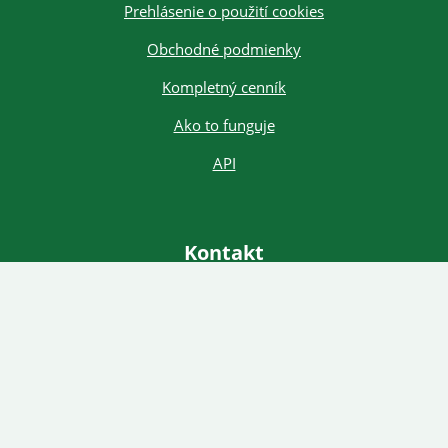
Prehlásenie o použití cookies
Obchodné podmienky
Kompletný cenník
Ako to funguje
API
Kontakt
+421 918 348 148
obchod@zelenaposta.sk
© 2026 Všetky práva vyhradené.