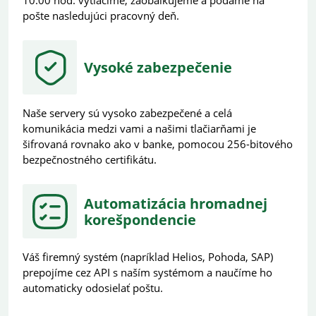
10:00 hod. vytlačíme, zaobálkujeme a podáme na
pošte nasledujúci pracovný deň.
Vysoké zabezpečenie
Naše servery sú vysoko zabezpečené a celá
komunikácia medzi vami a našimi tlačiarňami je
šifrovaná rovnako ako v banke, pomocou 256-bitového
bezpečnostného certifikátu.
Automatizácia hromadnej
korešpondencie
Váš firemný systém (napríklad Helios, Pohoda, SAP)
prepojíme cez API s naším systémom a naučíme ho
automaticky odosielať poštu.