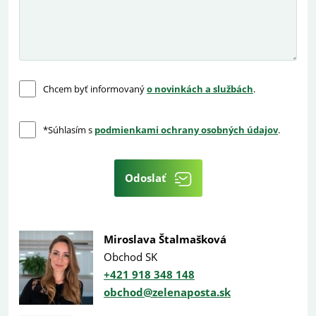
Chcem byť informovaný
o novinkách a službách
.
*Súhlasím s
podmienkami ochrany osobných údajov
.
Odoslať
Miroslava Štalmašková
Obchod SK
+421 918 348 148
obchod@zelenaposta.sk